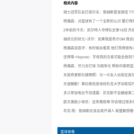
相关内容
骑士冠军队友打高尔夫：詹姆斯耍宝搞怪 TT
杨瀚森：对篮球有了一个全新的认识 要打得
2年前的今天：凯尔特人夺得队史第18冠 杰伦
抽状元的状元~沃尔：如果我是奇才GM 我
杨瀚森谈恶评：有时候会看笑 他们骂得很有
还得等~Haynes：字母哥的交易可能会拖到
杨瀚森：尽力去打球 为国争光 帮助中国男
东契奇更新社媒晒照：与一众友人出现在高
天道酬勤！弗拉格现身母校杜克大学训练馆
多兰参加电台节目透露：尼克斯不会触碰第
欧文激励小球员：这条路极难 你会错过很多
尼克·杨：詹姆斯应该会离开湖人 联盟都想
篮球录像