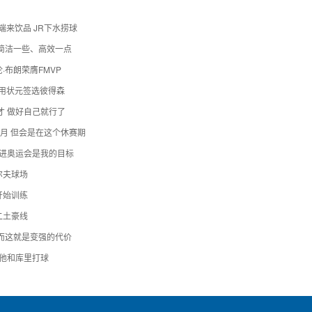
端来饮品 JR下水捞球
简洁一些、高效一点
·布朗荣膺FMVP
会用状元签选彼得森
才 做好自己就行了
7月 但会是在这个休赛期
篮进奥运会是我的目标
尔夫球场
开始训练
二土豪线
而这就是变强的代价
看他和库里打球