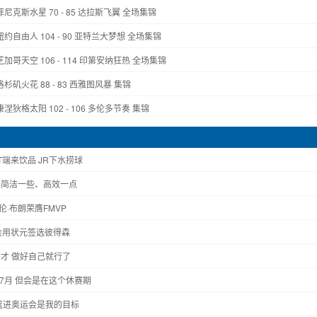
 菲尼克斯水星 70 - 85 达拉斯飞翼 全场集锦
纽约自由人 104 - 90 亚特兰大梦想 全场集锦
芝加哥天空 106 - 114 印第安纳狂热 全场集锦
洛杉矶火花 88 - 83 西雅图风暴 集锦
康涅狄格太阳 102 - 106 多伦多节奏 集锦
端来饮品 JR下水捞球
得简洁一些、高效一点
·布朗荣膺FMVP
会用状元签选彼得森
才 做好自己就行了
到7月 但会是在这个休赛期
篮进奥运会是我的目标