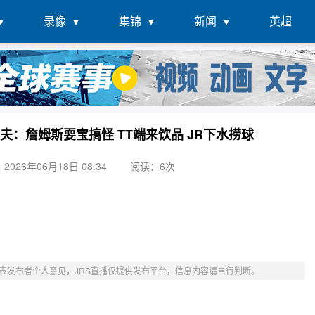
录像
集锦
新闻
英超
夫：詹姆斯耍宝搞怪 TT端来饮品 JR下水捞球
026年06月18日 08:34
阅读：
6次
表发布者个人意见，JRS直播仅提供发布平台，信息内容请自行判断。