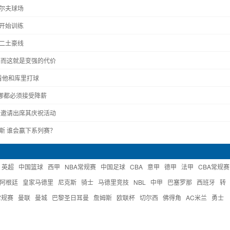
尔夫球场
开始训练
二土豪线
多而这就是变强的代价
看他和库里打球
去哪都必须接受降薪
受邀请出席其庆祝活动
克斯 谁会赢下系列赛？
英超
中国篮球
西甲
NBA常规赛
中国足球
CBA
意甲
德甲
法甲
CBA常规赛
阿根廷
皇家马德里
尼克斯
骑士
马德里竞技
NBL
中甲
巴塞罗那
西班牙
转
常规赛
曼联
曼城
巴黎圣日耳曼
詹姆斯
欧联杯
切尔西
佛得角
AC米兰
勇士