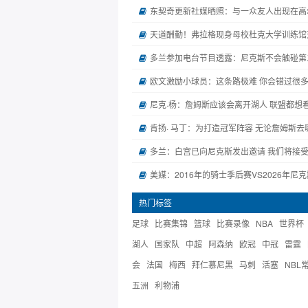
东契奇更新社媒晒照：与一众友人出现在高
天道酬勤！弗拉格现身母校杜克大学训练馆
多兰参加电台节目透露：尼克斯不会触碰第
欧文激励小球员：这条路极难 你会错过很
尼克·杨：詹姆斯应该会离开湖人 联盟都想
肯扬· 马丁：为打造冠军阵容 无论詹姆斯
多兰：白宫已向尼克斯发出邀请 我们将接
美媒：2016年的骑士季后赛VS2026年尼
热门标签
足球
比赛集锦
篮球
比赛录像
NBA
世界杯
湖人
国家队
中超
阿森纳
欧冠
中冠
雷霆
会
法国
梅西
拜仁慕尼黑
马刺
活塞
NBL
五洲
利物浦