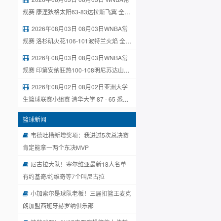
规赛 康涅狄格太阳63-83达拉斯飞翼 全场
集锦
2026年08月03日 08月03日WNBA常
规赛 洛杉矶火花106-101波特兰火焰 全场
集锦
2026年08月03日 08月03日WNBA常
规赛 印第安纳狂热100-108明尼苏达山猫
全场集锦
2026年08月02日 08月02日亚洲大学
生篮球联赛小组赛 清华大学 87 - 65 悉尼
大学 集锦
篮球新闻
韦德吐槽新增奖项：我进过5次总决赛
肯定能拿一两个东决MVP
尼古拉大队！塞尔维亚最新18人名单
有约基奇/约维奇等7个叫尼古拉
小加索尔是球队老板！三届扣篮王麦克
朗加盟西班牙赫罗纳俱乐部