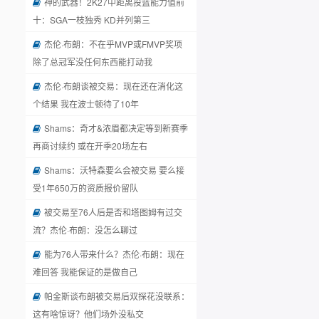
神的武器！2K27中距离投篮能力值前
十：SGA一枝独秀 KD并列第三
杰伦·布朗：不在乎MVP或FMVP奖项
除了总冠军没任何东西能打动我
杰伦·布朗谈被交易：现在还在消化这
个结果 我在波士顿待了10年
Shams：奇才&浓眉都决定等到新赛季
再商讨续约 或在开季20场左右
Shams：沃特森要么会被交易 要么接
受1年650万的资质报价留队
被交易至76人后是否和塔图姆有过交
流？杰伦·布朗：没怎么聊过
能为76人带来什么？杰伦·布朗：现在
难回答 我能保证的是做自己
帕金斯谈布朗被交易后双探花没联系：
这有啥惊讶？他们场外没私交