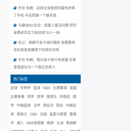
杰伦·布朗：初闻交易我感到震惊并摔
了手机 马克西第一个联系我
马健谈KD言论：纸面上看没问题 但宇
宙勇综合实力高目前76人一档
名记：鹈鹕不急于续约锡安 他需要用
实际表现来赢得下份续约合同
杰伦·布朗：我对波士顿只有感激 在那
里我成长为一个真正的男人
热门标签
足球
世界杯
篮球
NBA
比赛集锦
英超
比赛录像
西甲
意甲
国家队
阿根廷
德
甲
中国篮球
法甲
西班牙
转会
中国足
球
英格兰
CBA
法国
皇家马德里
葡萄
牙
湖人
NBA常规赛
梅西
五洲
詹姆斯