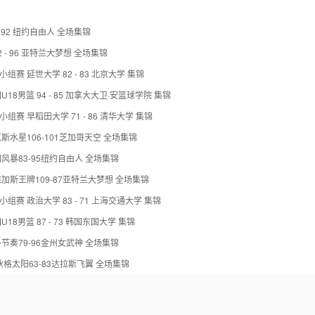
- 92 纽约自由人 全场集锦
2 - 96 亚特兰大梦想 全场集锦
组赛 延世大学 82 - 83 北京大学 集锦
U18男篮 94 - 85 加拿大大卫·安篮球学院 集锦
组赛 早稻田大学 71 - 86 清华大学 集锦
尼克斯水星106-101芝加哥天空 全场集锦
雅图风暴83-95纽约自由人 全场集锦
斯维加斯王牌109-87亚特兰大梦想 全场集锦
小组赛 政治大学 83 - 71 上海交通大学 集锦
18男篮 87 - 73 韩国东国大学 集锦
伦多节奏79-96金州女武神 全场集锦
康涅狄格太阳63-83达拉斯飞翼 全场集锦