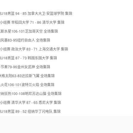
U18男篮 94 - 85 加拿大大卫·安篮球学院 集锦
组赛 早稻田大学 71 - 86 清华大学 集锦
尼克斯水星106-101芝加哥天空 全场集锦
雅图风暴83-95纽约自由人 全场集锦
小组赛 政治大学 83 - 71 上海交通大学 集锦
18男篮 87 - 73 韩国东国大学 集锦
伦多节奏79-96金州女武神 全场集锦
康涅狄格太阳63-83达拉斯飞翼 全场集锦
杉矶火花106-101波特兰火焰 全场集锦
第安纳狂热100-108明尼苏达山猫 全场集锦
组赛 清华大学 87 - 65 悉尼大学 集锦
U18男篮 89 - 52 纽纳华丁闪电队 集锦