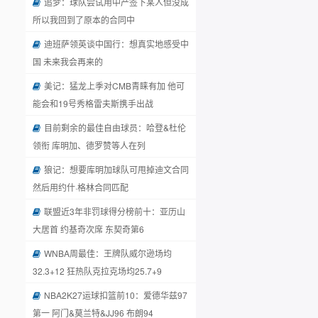
追梦：球队尝试用中产签下某人但没成
所以我回到了原本的合同中
迪班萨领英谈中国行：想真实地感受中
国 未来我会再来的
美记：猛龙上季对CMB青睐有加 他可
能会和19号秀格雷夫斯携手出战
目前剩余的最佳自由球员：哈登&杜伦
领衔 库明加、德罗赞等人在列
狼记：想要库明加球队可甩掉迪文合同
然后用约什·格林合同匹配
联盟近3年非罚球得分榜前十：亚历山
大居首 约基奇次席 东契奇第6
WNBA周最佳：王牌队威尔逊场均
32.3+12 狂热队克拉克场均25.7+9
NBA2K27运球扣篮前10：爱德华兹97
第一 阿门&莫兰特&JJ96 布朗94