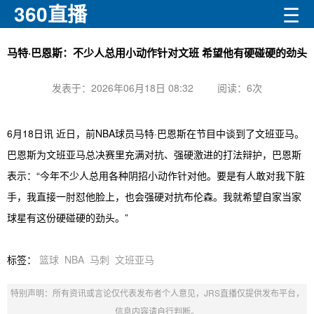
360直播
☰
马特·巴恩斯：不少人总用小动作针对文班 希望他有硬碰硬的劲头
发表于：2026年06月18日 08:32
阅读：
6次
6月18日讯 近日，前NBA球员马特·巴恩斯在节目中谈到了文班亚马。
巴恩斯为文班亚马总决赛里充满对抗、强硬激进的打法辩护，巴恩斯
表示：“今年不少人总用各种阴招小动作针对他。要是有人敢对我下脏
手，我直接一肘怼他脸上，也会强硬对抗布伦森。我就希望自家当家
球星有这份硬碰硬的劲头。”
标签：
篮球
NBA
马刺
文班亚马
特别声明：所有资讯或言论仅代表发布者个人意见，JRS直播仅提供发布平台，
信息内容请自行判断。